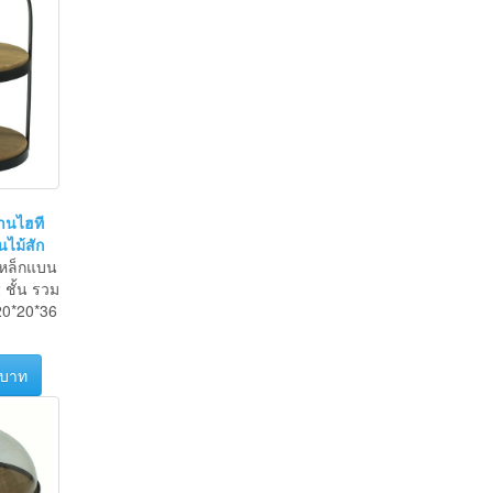
านไฮที
นไม้สัก
หล็กแบน
ชั้น รวม
20*20*36
 บาท