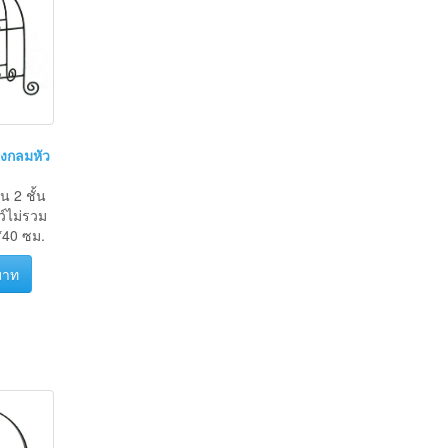
รงกลมหัว
น 2 ชั้น
์ไม่รวม
40 ซม.
บาท