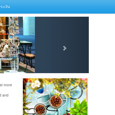
ระเงิน
hat more
d and