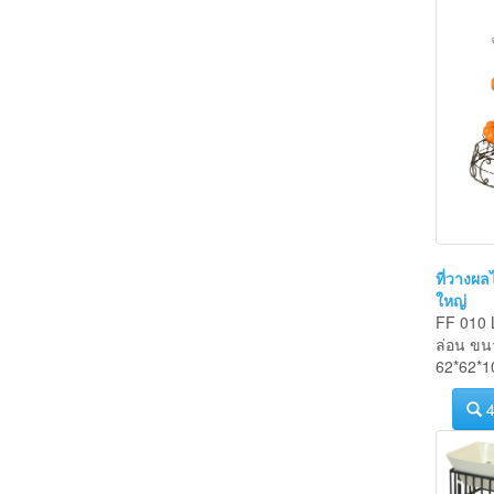
ที่วางผ
ใหญ่
FF 010 L
ล่อน ขน
62*62*1
4