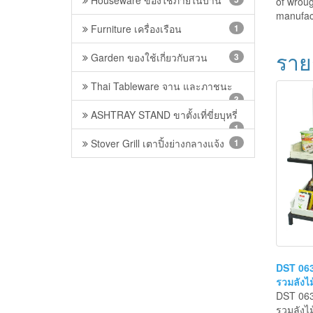
combina
Houseware ของใช้ภายในบ้าน
5
of wroug
manufac
Furniture เครื่องเรือน
1
ราย
Garden ของใช้เกี่ยวกับสวน
3
Thai Tableware จาน และภาชนะ
3
ASHTRAY STAND ขาตั้งเที่ขี่ยบุหรี่
1
Stover Grill เตาปิ้งย่างกลางแจ้ง
1
DST 063 
รวมลังไม
DST 063 