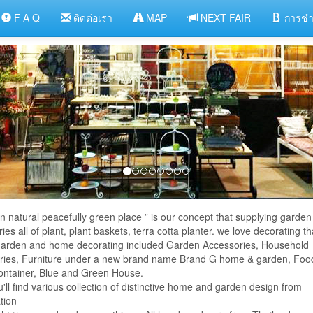
F A Q
ติดต่อเรา
MAP
NEXT FAIR
การชำ
 in natural peacefully green place ” is our concept that supplying garden
ies all of plant, plant baskets, terra cotta planter. we love decorating t
 garden and home decorating included Garden Accessories, Household
ries, Furniture under a new brand name Brand G home & garden, Foo
ontainer, Blue and Green House.
'll find various collection of distinctive home and garden design from