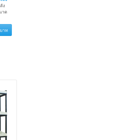
4ลัง
ลัง
ขนาด
 บาท