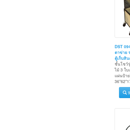
DST 094-
ตาข่าย 
ตู้เก็บสิน
ชั้นโชว์
ไม้ 3 ใบแ
แผ่นป้า
36*62*1
9