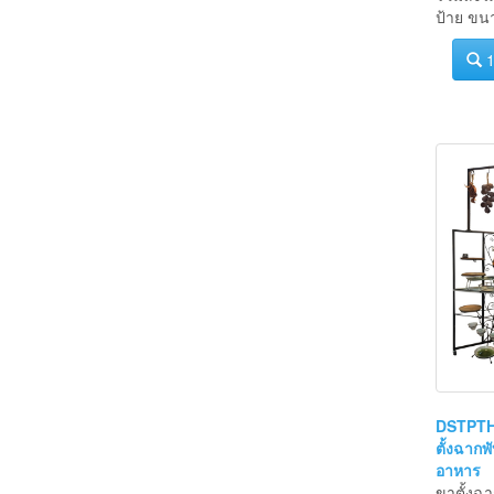
รวมลังไ
ป้าย ขน
1
DSTPTH
ตั้งฉากพั
อาหาร