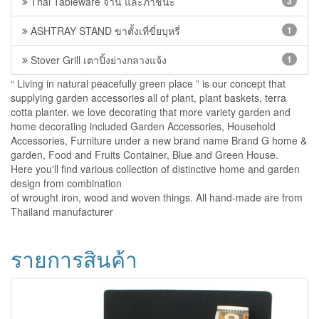
Thai Tableware จาน และภาชนะ
3
ASHTRAY STAND ขาตั้งเที่ขี่ยบุหรี่
1
Stover Grill เตาปิ้งย่างกลางแจ้ง
1
“ Living in natural peacefully green place ” is our concept that
supplying garden accessories all of plant, plant baskets, terra
cotta planter. we love decorating that more variety garden and
home decorating included Garden Accessories, Household
Accessories, Furniture under a new brand name Brand G home &
garden, Food and Fruits Container, Blue and Green House.
Here you'll find various collection of distinctive home and garden
design from combination
of wrought iron, wood and woven things. All hand-made are from
Thailand manufacturer
รายการสินค้า